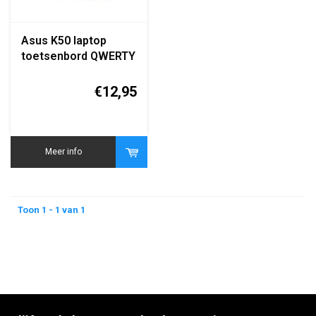
Asus K50 laptop
toetsenbord QWERTY
zwart replacement
keyboard
€12,95
Meer info
Toon 1 - 1 van 1