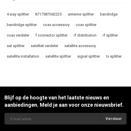
4 way splitter
8717587042225
antenne splitter
bandridge
bandridge splitter
coax accessory
coax splitter
coax verdeler
f connector splitter
rf distribution
rf splitter
sat splitter
satelliet verdeler
satellite accessory
satellite installation
satellite splitter
signal splitter
tv splitter
Blijf op de hoogte van het laatste nieuws en
aanbiedingen. Meld je aan voor onze nieuwsbrief.
Verstuur