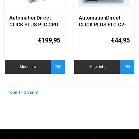
AutomationDirect
AutomationDirect
CLICK PLUS PLC CPU
CLICK PLUS PLC C2-
C2-03CPU
14D2 (8 In / 6 Out DC
Combo Module)
€199,95
€44,95
Meer info
Meer info
Toon 1 - 2 van 2