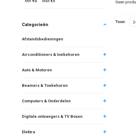
Min
€0
Max
€5
Geen produc
Toon:
2
Categorieën
Afstandsbedieningen
Airconditioners & toebehoren
Auto & Motoren
Beamers & Toebehoren
Computers & Onderdelen
Digitale ontvangers & TV Boxen
Elektra