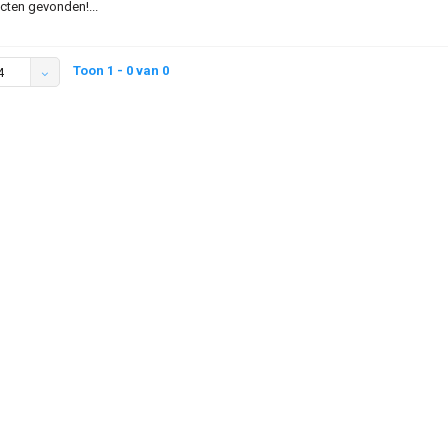
ten gevonden!...
Toon 1 - 0 van 0
4