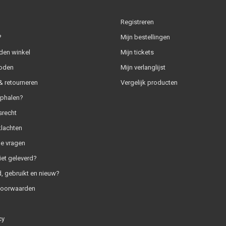
Registreren
?
Mijn bestellingen
den winkel
Mijn tickets
oden
Mijn verlanglijst
 retourneren
Vergelijk producten
ophalen?
srecht
klachten
e vragen
iet geleverd?
, gebruikt en nieuw?
voorwaarden
cy