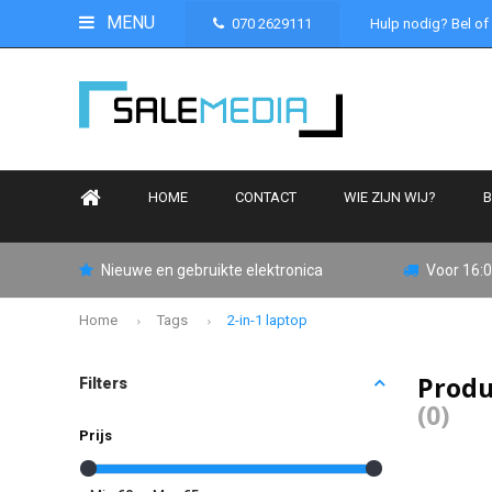
MENU
070 2629111
Hulp nodig? Bel of
HOME
CONTACT
WIE ZIJN WIJ?
B
Nieuwe en gebruikte elektronica
Voor 16:0
Home
Tags
2-in-1 laptop
Produ
Filters
(0)
Prijs