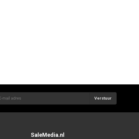
Verstuur
SaleMedia.nl