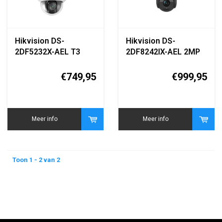
Hikvision DS-
Hikvision DS-
2DF5232X-AEL T3
2DF8242IX-AEL 2MP
2MP PTZ Speed
42x PTZ Speed Dome
Dome Camera
Camera
€749,95
€999,95
Meer info
Meer info
Toon 1 - 2 van 2