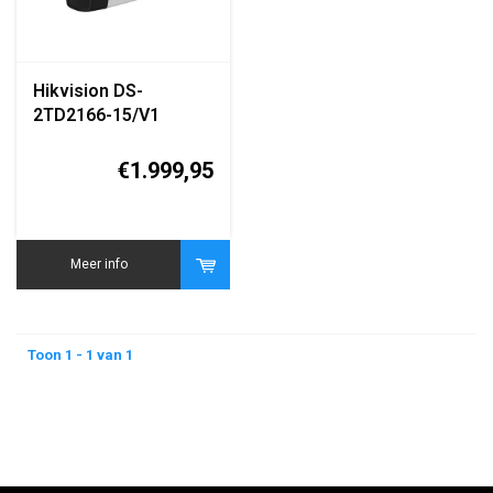
Hikvision DS-
2TD2166-15/V1
Thermische &
Optische Bi-spectrum
€1.999,95
Bullet Camera
Meer info
Toon 1 - 1 van 1