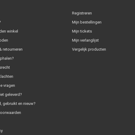
Registreren
?
Mijn bestellingen
den winkel
Mijn tickets
oden
Mijn verlanglijst
 retourneren
Vergelijk producten
ophalen?
srecht
klachten
e vragen
iet geleverd?
, gebruikt en nieuw?
voorwaarden
cy