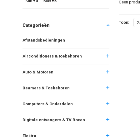
Min
€0
Max
€5
Geen produc
Toon:
2
Categorieën
Afstandsbedieningen
Airconditioners & toebehoren
Auto & Motoren
Beamers & Toebehoren
Computers & Onderdelen
Digitale ontvangers & TV Boxen
Elektra