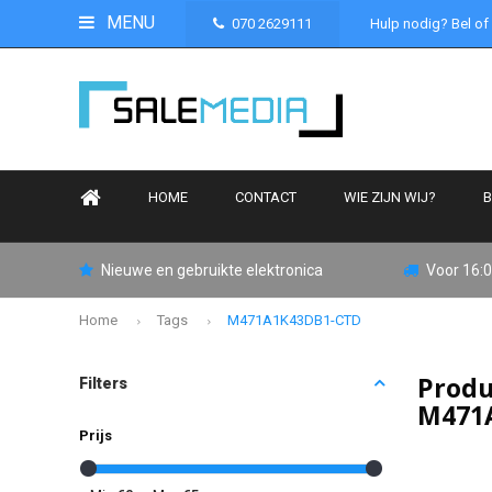
MENU
070 2629111
Hulp nodig? Bel of
HOME
CONTACT
WIE ZIJN WIJ?
B
Nieuwe en gebruikte elektronica
Voor 16:0
Home
Tags
M471A1K43DB1-CTD
Produ
Filters
M471
Prijs