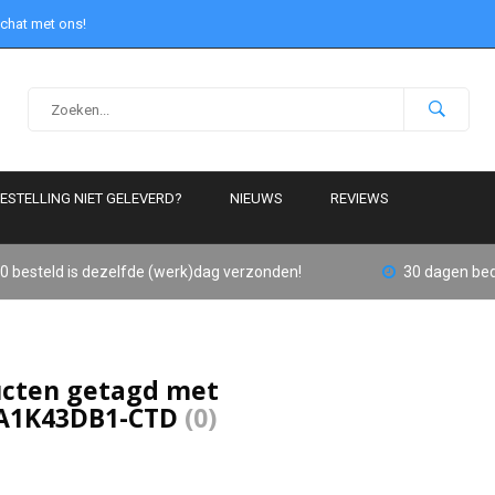
 chat met ons!
ESTELLING NIET GELEVERD?
NIEUWS
REVIEWS
0 besteld is dezelfde (werk)dag verzonden!
30 dagen bed
cten getagd met
A1K43DB1-CTD
(0)