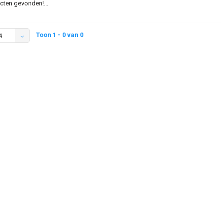
ten gevonden!...
Toon 1 - 0 van 0
4