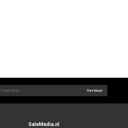
Verstuur
SaleMedia.nl