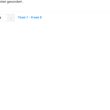
ten gevonden!...
Toon 1 - 0 van 0
4