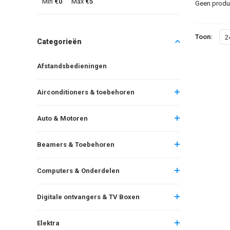
Min
€0
Max
€5
Geen produc
Toon:
2
Categorieën
Afstandsbedieningen
Airconditioners & toebehoren
Auto & Motoren
Beamers & Toebehoren
Computers & Onderdelen
Digitale ontvangers & TV Boxen
Elektra