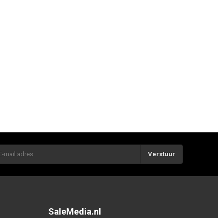
Verstuur
SaleMedia.nl