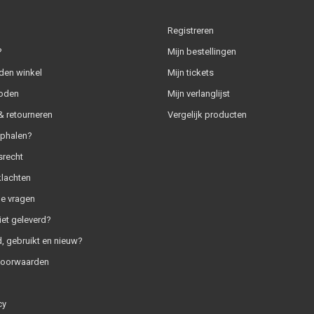
Registreren
?
Mijn bestellingen
den winkel
Mijn tickets
oden
Mijn verlanglijst
 retourneren
Vergelijk producten
ophalen?
srecht
klachten
e vragen
iet geleverd?
, gebruikt en nieuw?
voorwaarden
cy