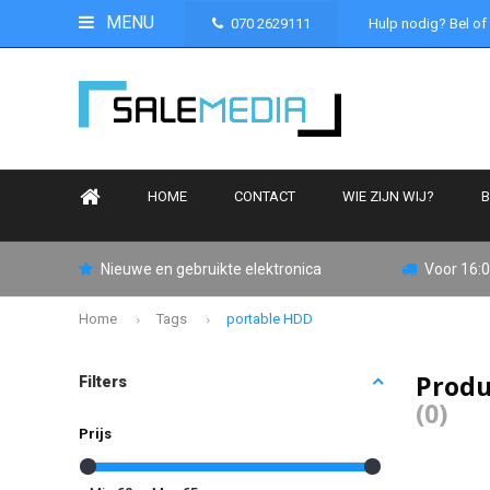
MENU
070 2629111
Hulp nodig? Bel of
HOME
CONTACT
WIE ZIJN WIJ?
B
Nieuwe en gebruikte elektronica
Voor 16:0
Home
Tags
portable HDD
Produ
Filters
(0)
Prijs