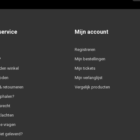
service
Mijn account
Registreren
?
Mijn bestellingen
den winkel
Mijn tickets
oden
Mijn verlanglijst
 retourneren
Vergelijk producten
ophalen?
srecht
klachten
e vragen
iet geleverd?