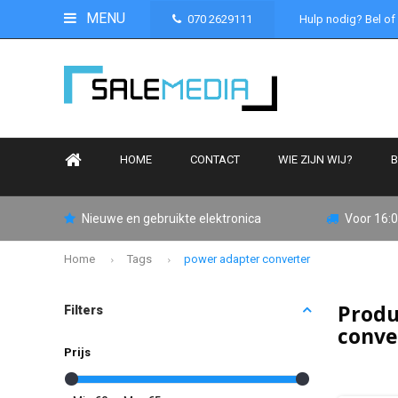
MENU
070 2629111
Hulp nodig? Bel of
HOME
CONTACT
WIE ZIJN WIJ?
B
Nieuwe en gebruikte elektronica
Voor 16:0
Home
Tags
power adapter converter
Produ
Filters
conve
Prijs