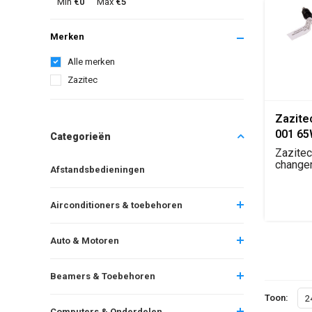
Min
€0
Max
€5
Merken
Alle merken
Zazitec
Zazite
001 65
Categorieën
change
Zazitec
DC con
change
Afstandsbedieningen
voor HP
Airconditioners & toebehoren
Auto & Motoren
Beamers & Toebehoren
Toon:
2
Computers & Onderdelen