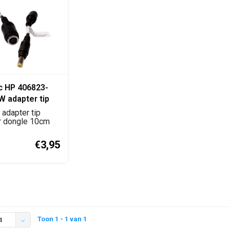
c HP 406823-
W adapter tip
r dongle 10cm
 adapter tip
versiekabel
r dongle 10cm
 406823-001 6...
€3,95
Toon 1 - 1 van 1
4