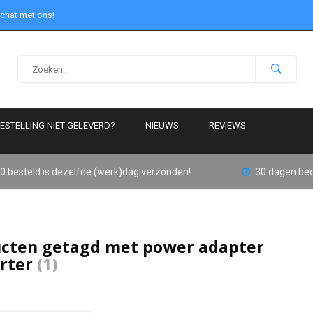
 chat met ons!
ESTELLING NIET GELEVERD?
NIEUWS
REVIEWS
0 besteld is dezelfde (werk)dag verzonden!
30 dagen bed
cten getagd met power adapter
rter
(1)