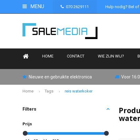
MENU
070 2629111
Hulp nodig? Bel of
HOME
CONTACT
WIE ZIJN WIJ?
B
Nieuwe en gebruikte elektronica
Voor 16:0
Home
Tags
reis waterkoker
Produ
Filters
wate
Prijs