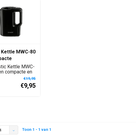
 Kettle MWC-80
pacte
ische
tic Kettle MWC-
oker voor
en compacte en
lektrisch...
g en Reizen
€19,95
€9,95
Toon 1 - 1 van 1
4