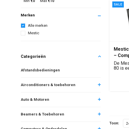
Min
€0
Max
€10
SALE
Merken
Alle merken
Mestic
Mestic
– Com
Categorieën
Elektr
De Mes
Waterk
80 is e
Afstandsbedieningen
lichte e
Campin
Airconditioners & toebehoren
Auto & Motoren
Beamers & Toebehoren
Toon:
2
Computers & Onderdelen