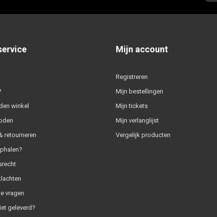
service
Mijn account
Registreren
?
Mijn bestellingen
den winkel
Mijn tickets
oden
Mijn verlanglijst
 retourneren
Vergelijk producten
ophalen?
srecht
klachten
e vragen
iet geleverd?