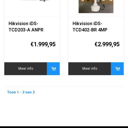
Hikvision iDS-
Hikvision iDS-
TCD203-A ANPR
TCD402-BR 4MP
Traffic / Vehicle
Radar & Video
Detection Camera
Voertuigdetectiesystee
€1.999,95
€2.999,95
Meer info
Meer info
Toon 1 - 2 van 2