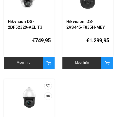
Hikvision DS-
Hikvision iDS-
2DF5232X-AEL T3
2VS445-F835H-MEY
2MP PTZ Speed
(T5) 4MP AI PTZ
Dome Camera
Speed Dome Camera
€749,95
€1.299,95
Meer info
Meer info