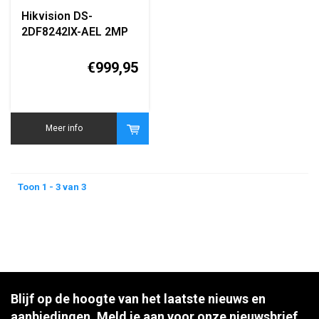
Hikvision DS-
2DF8242IX-AEL 2MP
42x PTZ Speed Dome
Camera
€999,95
Meer info
Toon 1 - 3 van 3
Blijf op de hoogte van het laatste nieuws en
aanbiedingen. Meld je aan voor onze nieuwsbrief.