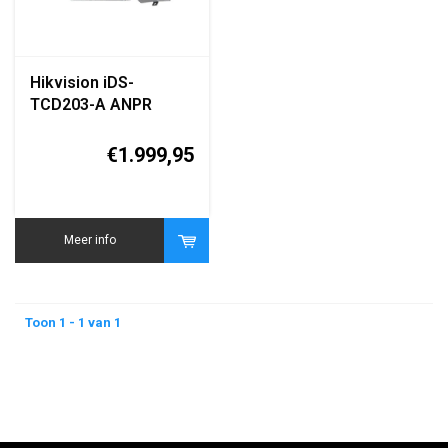
Hikvision iDS-
TCD203-A ANPR
Traffic / Vehicle
Detection Camera
€1.999,95
Meer info
Toon 1 - 1 van 1