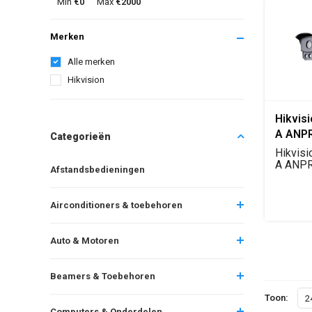
Min
€0
Max
€2000
Merken
Alle merken
Hikvision
Hikvis
A ANPR 
Categorieën
Vehicl
Hikvis
Camer
A ANP
Afstandsbedieningen
verkee
2MP sen
Airconditioners & toebehoren
Auto & Motoren
Beamers & Toebehoren
Toon:
2
Computers & Onderdelen