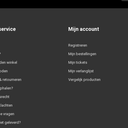
service
Mijn account
Registreren
?
Mijn bestellingen
den winkel
Mijn tickets
oden
Mijn verlanglijst
 retourneren
Vergelijk producten
ophalen?
srecht
klachten
e vragen
iet geleverd?