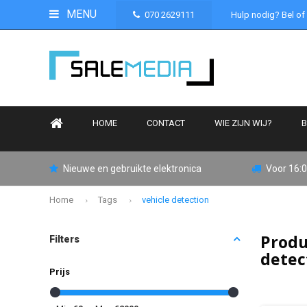
MENU
070 2629111
Hulp nodig? Bel of
HOME
CONTACT
WIE ZIJN WIJ?
B
Nieuwe en gebruikte elektronica
Voor 16:0
Home
Tags
vehicle detection
Produ
Filters
detec
Prijs