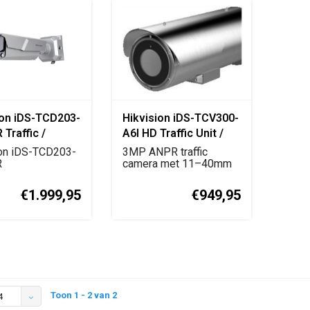
ion iDS-TCD203-
Hikvision iDS-TCV300-
Traffic /
A6I HD Traffic Unit /
e Detection
ANPR Checkpoint
ion iDS-TCD203-
3MP ANPR traffic
a
R
Camera
camera met 11–40mm
rscamera met
lens voor
sor, 8...
kentekenherk...
€1.999,95
€949,95
Toon 1 - 2 van 2
4