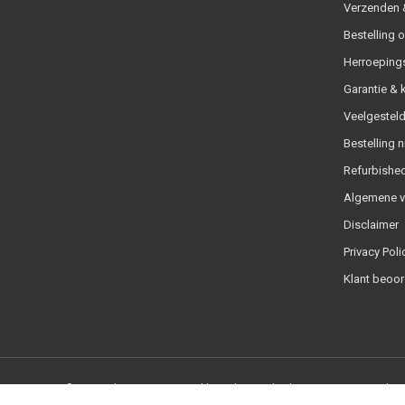
Verzenden &
Bestelling 
Herroeping
Garantie & 
Veelgesteld
Bestelling n
Refurbished
Algemene 
Disclaimer
Privacy Poli
Klant beoor
© Copyright 2026 - Powered by
Lightspeed
- Theme By
DMWS
x
Plus