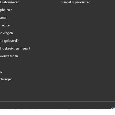
 retourneren
Vergelijk producten
ophalen?
srecht
klachten
e vragen
iet geleverd?
, gebruikt en nieuw?
voorwaarden
cy
delingen
+
|
RSS-feed
|
SaleMedia.nl
9.0
/
10
-
1837
beoordelingen op
Webwinkelkeur