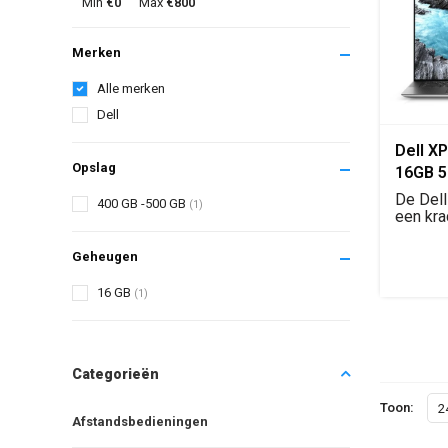
Min
€0
Max
€800
Merken
Alle merken
Dell
Dell XP
Opslag
16GB 5
Ti
De Dell
400 GB -500 GB
(1)
een kra
laptop m
Geheugen
16 GB
(1)
Categorieën
Toon:
2
Afstandsbedieningen