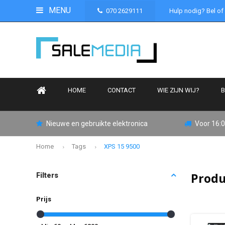
MENU
070 2629111
Hulp nodig? Bel of
HOME
CONTACT
WIE ZIJN WIJ?
B
Nieuwe en gebruikte elektronica
Voor 16:0
Home
Tags
XPS 15 9500
Produ
Filters
Prijs