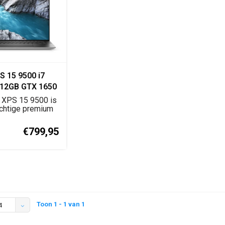
S 15 9500 i7
12GB GTX 1650
 XPS 15 9500 is
chtige premium
et Inte...
€799,95
Toon 1 - 1 van 1
4