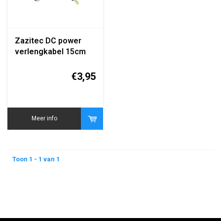
Zazitec DC power
verlengkabel 15cm
4.8x1.7mm (yellow
pin) naar 7.4x5.0mm
€3,95
female
Meer info
Toon 1 - 1 van 1