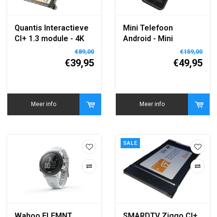
Quantis Interactieve
Mini Telefoon
CI+ 1.3 module - 4K
Android - Mini
compatible -
Smartphone - Kleine
€89,00
€159,00
Geschikt voor Ziggo,
telefoon - Mini Phone
€39,95
€49,95
Caiway, Delta en
- Mini GSM - Kleinste
KabelNoord
Smartphone - Micro
GSM
Meer info
Meer info
SALE
Wahoo ELEMNT
SMARDTV Ziggo CI+