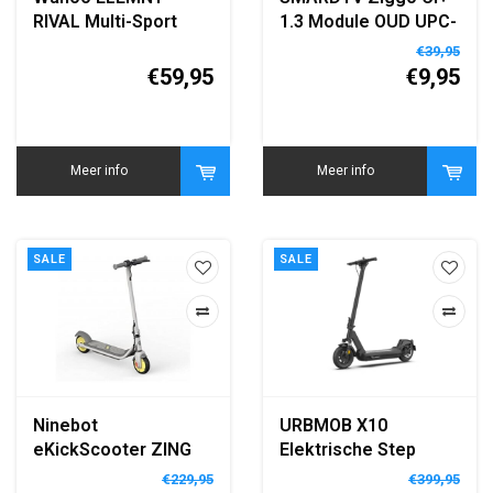
RIVAL Multi-Sport
1.3 Module OUD UPC-
GPS Horloge Wit
gebied
€39,95
€59,95
€9,95
Meer info
Meer info
SALE
SALE
Ninebot
URBMOB X10
eKickScooter ZING
Elektrische Step
C8 Powered by
€229,95
€399,95