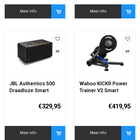
Meer info
Meer info
JBL Authentics 500
Wahoo KICKR Power
Draadloze Smart
Trainer V2 Smart
Home Speaker Zwart
Fietstrainer
(WFBKTR116)
€329,95
€419,95
Meer info
Meer info