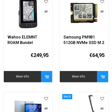
Wahoo ELEMNT
Samsung PM9B1
ROAM Bundel
512GB NVMe SSD M.2
Fietscomputer met
2280
TICKR Stealth
€249,95
€64,95
Hartslagmeter
Meer info
Meer info
SALE