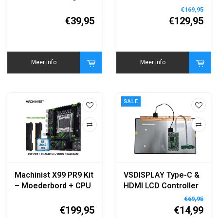
Headset Zwart
Satelliet & Kabel
€169,95
Ontvanger - DVB-
€39,95
€129,95
S2/S2X + DVB-T2/C
Dual Tuner - LAN/WiFi
- Dolby Digital -
Geschikt voor Ziggo,
Meer info
Meer info
Canaal Digitaal, KPN
Digitenne etc.
SALE
Machinist X99 PR9 Kit
VSDISPLAY Type-C &
– Moederbord + CPU
HDMI LCD Controller
+ RAM 16GB DDR4
Board voor 15.6" 4K
€69,95
2666 (2x8GB)
eDP-schermen
€199,95
€14,99