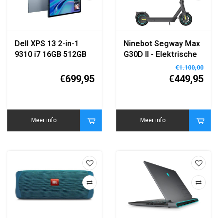
Dell XPS 13 2-in-1
Ninebot Segway Max
9310 i7 16GB 512GB
G30D II - Elektrische
Step voor
€1.100,00
Volwassenen - Grijs -
€699,95
€449,95
Max 65 km Bereik
Meer info
Meer info