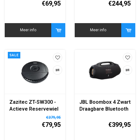
Segway E-Step - Van
€69,95
€244,95
6-12 Jaar - Maximum
Snelheid 16km/u -
Actieradius tot
10km/40 min -
Meer info
Meer info
Grijs/Geel
SALE
Zazitec ZT-SW300 -
JBL Boombox 4 Zwart
Actieve Reservewiel
Draagbare Bluetooth
Subwoofer - Low-
Speaker
€379,95
level en High-level
€79,95
€399,95
Input - 300W RMS