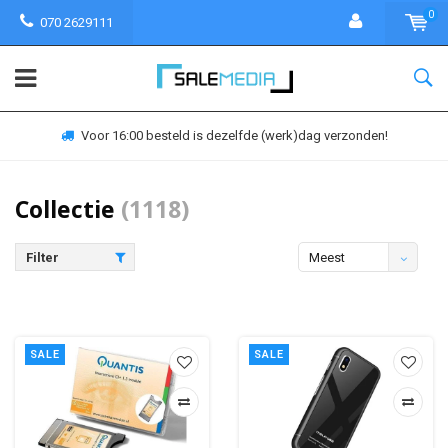
0
070 2629111
rzonden!
30 dagen bedenktijd
Collectie
(1118)
Filter
Meest
bekeken
SALE
SALE