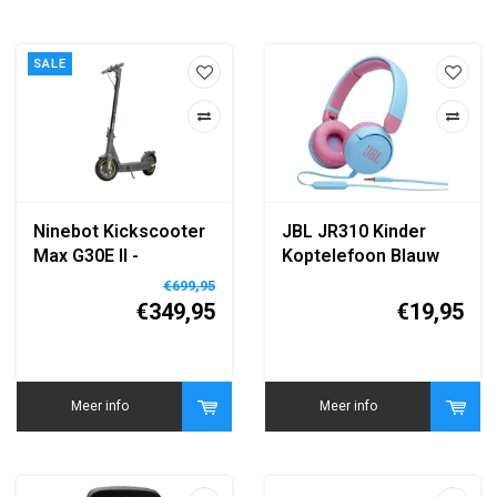
SALE
Ninebot Kickscooter
JBL JR310 Kinder
Max G30E II -
Koptelefoon Blauw
Elektrische Step voor
€699,95
Volwassenen -
€349,95
€19,95
Ninebot Elektrische
Step - Max 65 km
Bereik
Meer info
Meer info