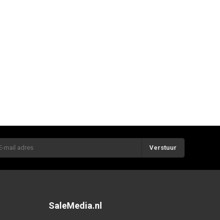
Verstuur
SaleMedia.nl