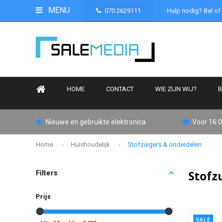
MENU
070 2629111
Hulp nodig? Bel of
HOME
CONTACT
WIE ZIJN WIJ?
B
Nieuwe en gebruikte elektronica
Voor 16:0
Home
Huishoudelijk
Stofzuigers & onderdelen
Stofz
Filters
Prijs
SALE