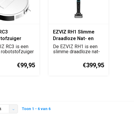
RC3
EZVIZ RH1 Slimme
tofzuiger
Draadloze Nat- en
Droogstofzuiger
IZ RC3 is een
De EZVIZ RH1 is een
robotstofzuiger
slimme draadloze nat-
 krachtige...
en droogstofzuiger...
€99,95
€399,95
Toon 1 - 6 van 6
4