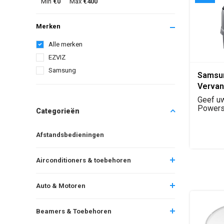
Min
€0
Max
€400
Merken
Alle merken
EZVIZ
Samsung
Samsu
Vervan
21.6V L
Geef u
VS6000
Powerst
Categorieën
zijn vol
Steels
Origine
Afstandsbedieningen
Airconditioners & toebehoren
Auto & Motoren
Beamers & Toebehoren