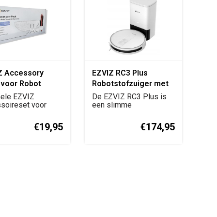
Z Accessory
EZVIZ RC3 Plus
 voor Robot
Robotstofzuiger met
um & Mop Combo
Automatisch
nele EZVIZ
De EZVIZ RC3 Plus is
soireset voor
Leegstation
een slimme
ecteerde Robot
robotstofzuiger met
..
2700 Pa ...
€19,95
€174,95