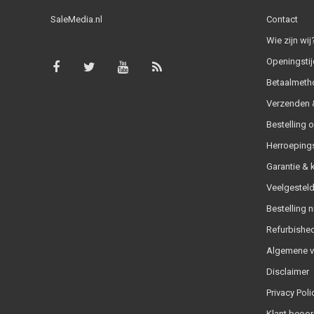
SaleMedia.nl
Contact
Wie zijn wij
Openingstij
Betaalmeth
Verzenden &
Bestelling 
Herroeping
Garantie & 
Veelgesteld
Bestelling n
Refurbished
Algemene 
Disclaimer
Privacy Poli
Klant beoor