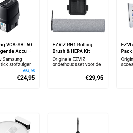
ng VCA-SBT60
EZVIZ RH1 Rolling
EZVI
gende Accu –
Brush & HEPA Kit
Pack
i-ion | Voor
Vacu
w Samsung
Originele EZVIZ
Origi
(K) Powerstick
ick stofzuiger
onderhoudsset voor de
acces
ledige kracht ...
RH1 nat- en
gesel
tofzuiger –
€54,95
droogstofz...
Vacuu.
€24,95
€29,95
el