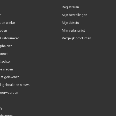
Registreren
?
Mijn bestellingen
den winkel
Mijn tickets
oden
Mijn verlanglijst
 retourneren
Vergelijk producten
ophalen?
srecht
klachten
e vragen
iet geleverd?
, gebruikt en nieuw?
voorwaarden
cy
delingen