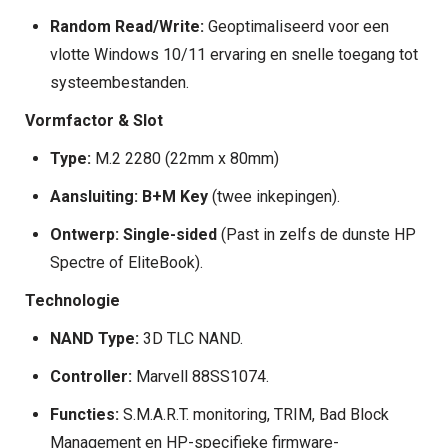
Random Read/Write:
Geoptimaliseerd voor een
vlotte Windows 10/11 ervaring en snelle toegang tot
systeembestanden.
Vormfactor & Slot
Type:
M.2 2280 (22mm x 80mm)
Aansluiting:
B+M Key
(twee inkepingen).
Ontwerp:
Single-sided
(Past in zelfs de dunste HP
Spectre of EliteBook).
Technologie
NAND Type:
3D TLC NAND.
Controller:
Marvell 88SS1074.
Functies:
S.M.A.R.T. monitoring, TRIM, Bad Block
Management en HP-specifieke firmware-