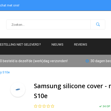
 chat met ons!
ESTELLING NIET GELEVERD?
NIEUWS
REVIEWS
0 besteld is dezelfde (werk)dag verzonden!
30 dagen bed
xy S10e
Samsung silicone cover -
S10e
34 OP