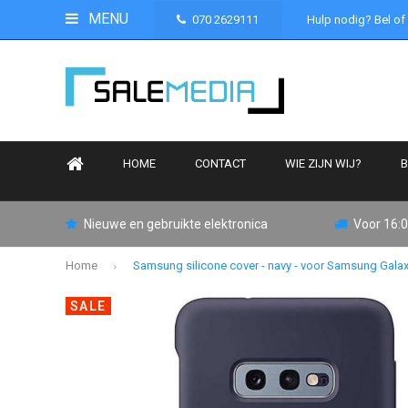
MENU
070 2629111
Hulp nodig? Bel of
HOME
CONTACT
WIE ZIJN WIJ?
B
Nieuwe en gebruikte elektronica
Voor 16:0
Home
Samsung silicone cover - navy - voor Samsung Gala
SALE