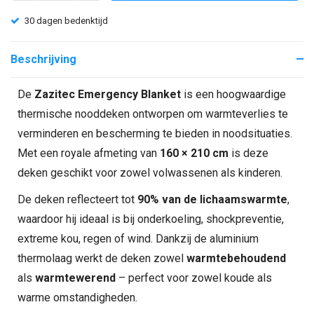
Voor 16:00 besteld is dezelfde (werk)dag verzonden!
Beschrijving
De
Zazitec Emergency Blanket
is een hoogwaardige
thermische nooddeken ontworpen om warmteverlies te
verminderen en bescherming te bieden in noodsituaties.
Met een royale afmeting van
160 × 210 cm
is deze
deken geschikt voor zowel volwassenen als kinderen.
De deken reflecteert tot
90% van de lichaamswarmte
,
waardoor hij ideaal is bij onderkoeling, shockpreventie,
extreme kou, regen of wind. Dankzij de aluminium
thermolaag werkt de deken zowel
warmtebehoudend
als
warmtewerend
– perfect voor zowel koude als
warme omstandigheden.