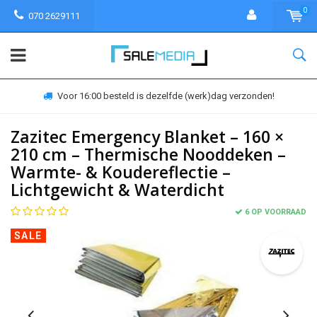
0
070 2629111
30 dagen bedenktijd
Zazitec Emergency Blanket – 160 ×
210 cm – Thermische Nooddeken –
Warmte- & Koudereflectie –
Lichtgewicht & Waterdicht
6 OP VOORRAAD
SALE