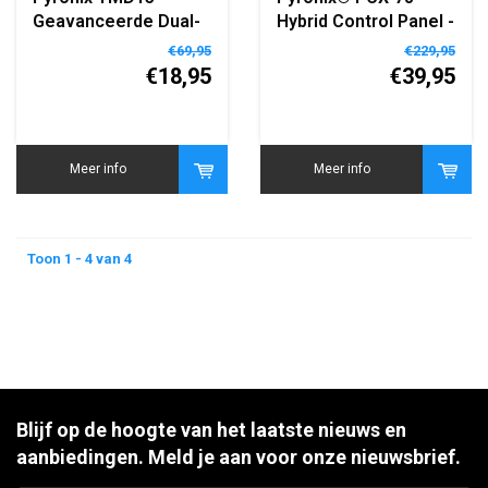
Geavanceerde Dual-
Hybrid Control Panel -
Tech
78 Zones - 64
€69,95
€229,95
Bewegingsdetector
Wireless Zones
€18,95
€39,95
met Anti-Masking
Meer info
Meer info
Toon 1 - 4 van 4
Blijf op de hoogte van het laatste nieuws en
aanbiedingen. Meld je aan voor onze nieuwsbrief.