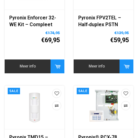
Pyronix Enforcer 32-
Pyronix FPV2TEL –
WE Kit – Compleet
Half‑duplex PSTN
Draadloos
spraak‑dialler met 6
€174,95
€139,95
Alarmsysteem met
inputs & 4 outputs
€69,95
€59,95
Accessoires
Meer info
Meer info
SALE
SALE
Pyronix TMD15 –
Pyronix® PCX-78