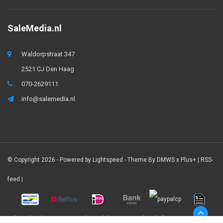
SaleMedia.nl
Waldorpstraat 347
2521 CJ Den Haag
070-2629111
info@salemedia.nl
© Copyright 2026 - Powered by
Lightspeed
- Theme By
DMWS
x
Plus+
|
RSS-
feed
|
SaleMedia.nl
9.0
/
10
-
1837
beoordelingen op
Webwinkelkeur