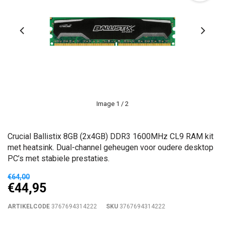
Image
1
/ 2
Crucial Ballistix 8GB (2x4GB) DDR3 1600MHz CL9 RAM kit
met heatsink. Dual-channel geheugen voor oudere desktop
PC’s met stabiele prestaties.
€64,00
€44,95
ARTIKELCODE
3767694314222
SKU
3767694314222