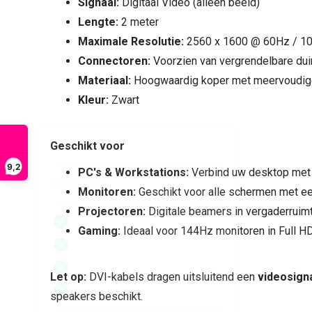
Signaal:
Digitaal Video (alleen beeld)
Lengte:
2 meter
Maximale Resolutie:
2560 x 1600 @ 60Hz / 1
Connectoren:
Voorzien van vergrendelbare du
Materiaal:
Hoogwaardig koper met meervoudig
Kleur:
Zwart
Geschikt voor
9,2
PC's & Workstations:
Verbind uw desktop met 
Monitoren:
Geschikt voor alle schermen met ee
Projectoren:
Digitale beamers in vergaderruimt
Gaming:
Ideaal voor 144Hz monitoren in Full HD
Let op:
DVI-kabels dragen uitsluitend een
videosign
speakers beschikt.