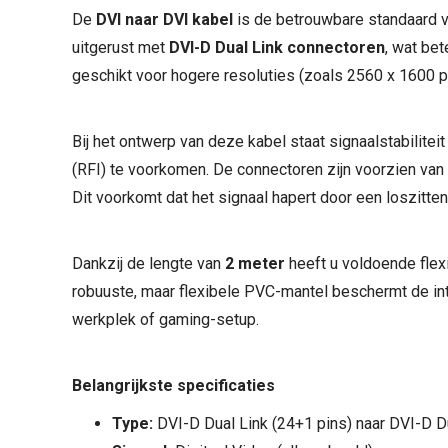
De
DVI naar DVI kabel
is de betrouwbare standaard v
uitgerust met
DVI-D Dual Link connectoren
, wat bet
geschikt voor hogere resoluties (zoals 2560 x 1600 pi
Bij het ontwerp van deze kabel staat signaalstabilitei
(RFI) te voorkomen. De connectoren zijn voorzien va
Dit voorkomt dat het signaal hapert door een loszitte
Dankzij de lengte van
2 meter
heeft u voldoende flexi
robuuste, maar flexibele PVC-mantel beschermt de in
werkplek of gaming-setup.
Belangrijkste specificaties
Type:
DVI-D Dual Link (24+1 pins) naar DVI-D Du