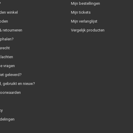
?
Mijn bestellingen
den winkel
Mijn tickets
oden
Mijn verlanglijst
 retourneren
Vergelijk producten
ophalen?
srecht
klachten
e vragen
iet geleverd?
, gebruikt en nieuw?
voorwaarden
cy
delingen