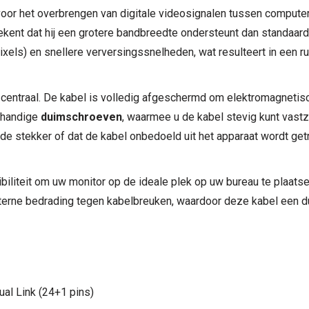
oor het overbrengen van digitale videosignalen tussen comput
ekent dat hij een grotere bandbreedte ondersteunt dan standaard 
xels) en snellere verversingssnelheden, wat resulteert in een r
t centraal. De kabel is volledig afgeschermd om elektromagnetisc
n handige
duimschroeven
, waarmee u de kabel stevig kunt vastz
nde stekker of dat de kabel onbedoeld uit het apparaat wordt get
biliteit om uw monitor op de ideale plek op uw bureau te plaats
terne bedrading tegen kabelbreuken, waardoor deze kabel een d
al Link (24+1 pins)