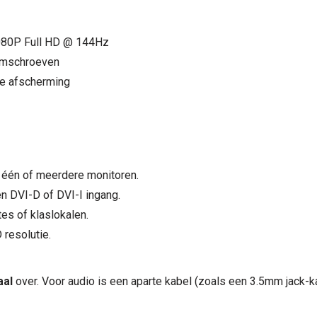
080P Full HD @ 144Hz
imschroeven
e afscherming
één of meerdere monitoren.
n DVI-D of DVI-I ingang.
es of klaslokalen.
 resolutie.
aal
over. Voor audio is een aparte kabel (zoals een 3.5mm jack-