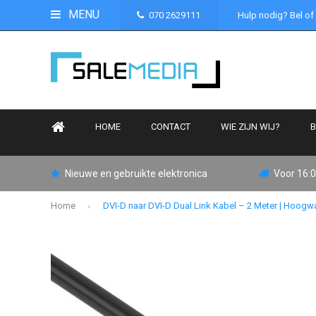
MENU
070 2629111
Hulp nodig? Bel of
HOME
CONTACT
WIE ZIJN WIJ?
B
Nieuwe en gebruikte elektronica
Voor 16:0
Home
DVI-D naar DVI-D Dual Link Kabel – 2 Meter | Hoogw