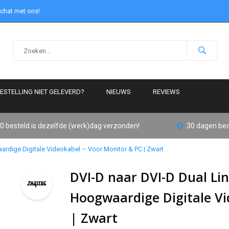
 chat met ons!
ESTELLING NIET GELEVERD?
NIEUWS
REVIEWS
0 besteld is dezelfde (werk)dag verzonden!
30 dagen bed
aardige Digitale Videokabel – Voor Monitor & PC | Zwart
DVI-D naar DVI-D Dual Lin
Hoogwaardige Digitale Vi
| Zwart