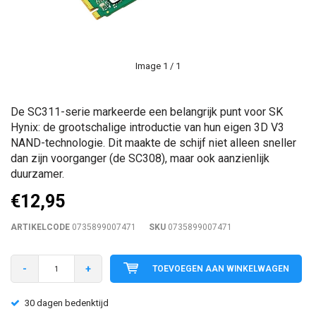
Image
1
/ 1
De SC311-serie markeerde een belangrijk punt voor SK
Hynix: de grootschalige introductie van hun eigen 3D V3
NAND-technologie. Dit maakte de schijf niet alleen sneller
dan zijn voorganger (de SC308), maar ook aanzienlijk
duurzamer.
€12,95
ARTIKELCODE
0735899007471
SKU
0735899007471
-
+
TOEVOEGEN AAN WINKELWAGEN
Voor 16:00 besteld is dezelfde (werk)dag verzo