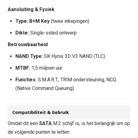
Aansluiting & Fysiek
Type:
B+M Key
(twee inkepingen)
Dikte:
Single-sided ontwerp
Betrouwbaarheid
NAND Type:
SK Hynix 3D V3 NAND (TLC).
MTBF:
1,5 miljoen uur.
Functies:
S.M.A.R.T., TRIM ondersteuning, NCQ
(Native Command Queuing).
Compatibiliteit & Gebruik
Omdat dit een
SATA
M.2 schijf is, is het belangrijk om op
de volgende punten te letten: