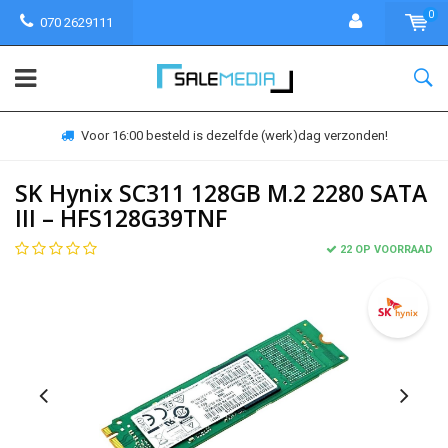
0
070 2629111
en!
30 dagen bedenktijd
SK Hynix SC311 128GB M.2 2280 SATA
III – HFS128G39TNF
22 OP VOORRAAD