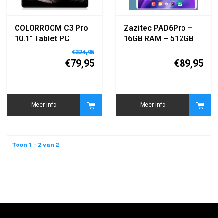
COLORROOM C3 Pro
Zazitec PAD6Pro –
10.1″ Tablet PC
16GB RAM – 512GB
(Inclusief blauwe
Opslag – 10.1"
€324,95
hoes)
Android Tablet –
€79,95
€89,95
Quad-Core – Dual
Camera – Blauw
Meer info
Meer info
Toon 1 - 2 van 2