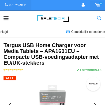
0
070 2629111
Gemakkelijk te betalen met iDEAL | Wero
Targus USB Home Charger voor
Media Tablets – APA1601EU –
Compacte USB-voedingsadapter met
EU/UK-stekkers
4 OP VOORRAAD
SALE