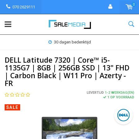
0
070 2629111
30 dagen bedenktijd
DELL Latitude 7320 | Core™ i5-
1135G7 | 8GB | 256GB SSD | 13" FHD
| Carbon Black | W11 Pro | Azerty -
FR
LEVERTIJD
1-2 WERKDAG(EN)
1 OP VOORRAAD
SALE