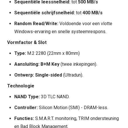
Sequentiële leessnelheid:
tot
500 MB/s
Sequentiële schrijfsnelheid:
tot
400 MB/s
Random Read/Write:
Voldoende voor een vlotte
Windows-ervaring en snelle systeemrespons.
Vormfactor & Slot
Type:
M.2 2280 (22mm x 80mm)
Aansluiting:
B+M Key
(twee inkepingen).
Ontwerp:
Single-sided
(Ultradun).
Technologie
NAND Type:
3D TLC NAND.
Controller:
Silicon Motion (SMI) - DRAM-less.
Functies:
S.M.A.R.T. monitoring, TRIM ondersteuning
en Bad Block Management.