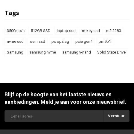
Tags
3500mb/s
512GB SSD
laptop ssd
m-key ssd
m2 2280
nvme ssd
oem ssd
pc opslag
pcie gen4
pm9b1
Samsung
samsung nvme
samsung v-nand
Solid State Drive
Blijf op de hoogte van het laatste nieuws en
aanbiedingen. Meld je aan voor onze nieuwsbrief.
Verstuur