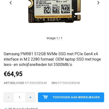
Image
1
/ 1
Samsung PM9B1 512GB NVMe SSD met PCIe Gen4 x4
interface in M.2 2280 formaat. OEM laptop SSD met hoge
lees- en schrijfsnelheden tot 3500MB/s.
€64,95
ARTIKELCODE
5715063285640
SKU
5715063285640
-
+
TOEVOEGEN AAN WINKELWAGEN