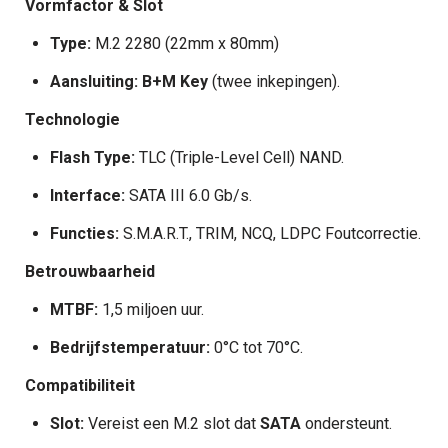
Vormfactor & Slot
Type:
M.2 2280 (22mm x 80mm)
Aansluiting:
B+M Key
(twee inkepingen).
Technologie
Flash Type:
TLC (Triple-Level Cell) NAND.
Interface:
SATA III 6.0 Gb/s.
Functies:
S.M.A.R.T., TRIM, NCQ, LDPC Foutcorrectie.
Betrouwbaarheid
MTBF:
1,5 miljoen uur.
Bedrijfstemperatuur:
0°C tot 70°C.
Compatibiliteit
Slot:
Vereist een M.2 slot dat
SATA
ondersteunt.