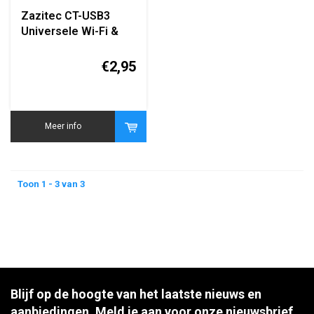
Zazitec CT-USB3
Universele Wi-Fi &
Bluetooth Adapter –
Dual Band 2.4/5GHz –
€2,95
USB 3.0 – Snelle
Draadloze
Connectiviteit
Meer info
Toon 1 - 3 van 3
Blijf op de hoogte van het laatste nieuws en
aanbiedingen. Meld je aan voor onze nieuwsbrief.