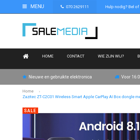
MENU
070 2629111
Hulp nodig? Bel of
HOME
CONTACT
WIE ZIJN WIJ?
B
Nieuwe en gebruikte elektronica
Voor 16:0
Home
Zazitec ZT-C2C01 Wireless Smart Apple CarPlay AI Box dongle me
SALE