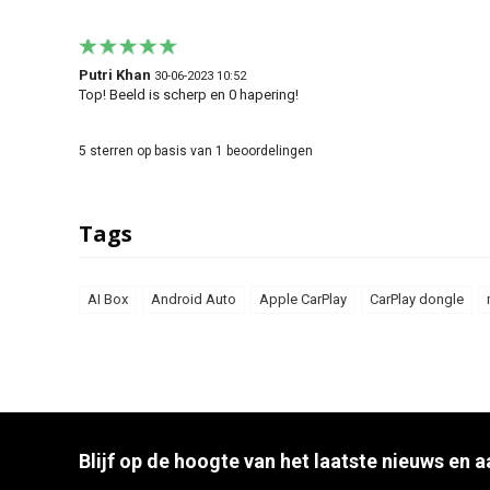
Putri Khan
30-06-2023 10:52
Top! Beeld is scherp en 0 hapering!
5
sterren op basis van
1
beoordelingen
Tags
AI Box
Android Auto
Apple CarPlay
CarPlay dongle
Blijf op de hoogte van het laatste nieuws en 