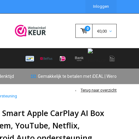
Inloggen
0
€0,00
enktijd
Gemakkelijk te betalen met iDEAL | Wero
Terug naar overzicht
ersteuning
 Smart Apple CarPlay AI Box
em, YouTube, Netflix,
roid Auto ondersteuning