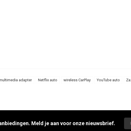
multimedia adapter
Netflix auto
wireless CarPlay
YouTube auto
Za
aanbiedingen. Meld je aan voor onze nieuwsbrief.