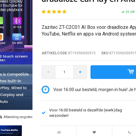
31 OP
Zazitec ZT-C2C01 AI Box voor draadloze App
YouTube, Netflix en apps via Android systee
ARTIKELCODE
8719396000915
SKU
871939600091
-
+
Voor 16:00 uur besteld, morgen in huis! Je 
Voor 16:00 besteld is dezelfde (werk)dag
verzonden!
Afbeelding vergroten