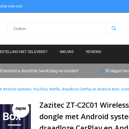
 chat met ons!
ESTELLING NIET GELEVERD?
NIEUWS
REVIEWS
0 besteld is dezelfde (werk)dag verzonden!
30 dagen bed
t Android systeem, YouTube, Netflix, draadloze CarPlay en Android Auto ond
Zazitec ZT-C2C01 Wireless
dongle met Android syste
draadloze CarPlay en And