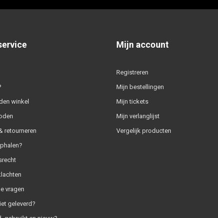
service
Mijn account
Registreren
?
Mijn bestellingen
den winkel
Mijn tickets
oden
Mijn verlanglijst
 retourneren
Vergelijk producten
ophalen?
srecht
klachten
e vragen
iet geleverd?