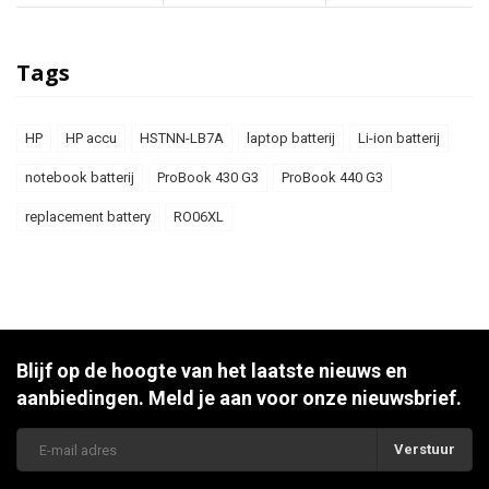
Tags
HP
HP accu
HSTNN-LB7A
laptop batterij
Li-ion batterij
notebook batterij
ProBook 430 G3
ProBook 440 G3
replacement battery
RO06XL
Blijf op de hoogte van het laatste nieuws en
aanbiedingen. Meld je aan voor onze nieuwsbrief.
Verstuur